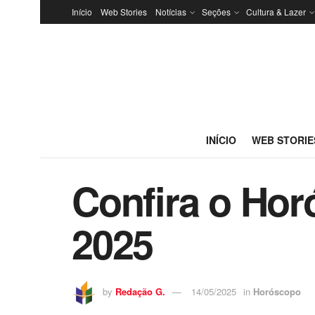
Início
Web Stories
Notícias
Seções
Cultura & Lazer
INÍCIO
WEB STORIE
Confira o Hor
2025
by
Redação G.
14/05/2025
in
Horóscopo