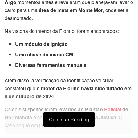
Argo
momentos antes e revelaram que planejavam levar o
carro para uma
área de mata em Monte Mor
, onde seria
desmontado.
Na vistoria do interior da Fiorino, foram encontrados:
Um módulo de ignição
Uma chave da marca GM
Diversas ferramentas manuais
Além disso, a verificação da identificação veicular
constatou que
o motor da Fiorino havia sido furtado em
8 de outubro de 2024
.
Os dois suspeitos foram
levados ao Plantão
Policial
de
Hortolândia
e colocados
à disposição da Justiça
. O
Continue Reading
caso segue em investigação.