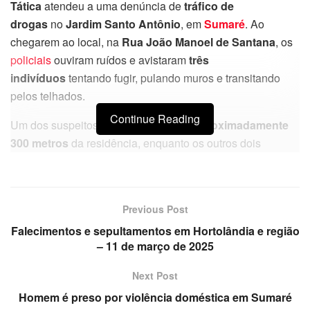
Tática
atendeu a uma denúncia de
tráfico de
drogas
no
Jardim Santo Antônio
, em
Sumaré
. Ao
chegarem ao local, na
Rua João Manoel de Santana
, os
policiais
ouviram ruídos e avistaram
três
indivíduos
tentando fugir, pulando muros e transitando
pelos telhados.
Continue Reading
Um dos suspeitos foi
interceptado a aproximadamente
300 metros
da residência, enquanto os outros dois
foram
detidos no próprio local
. Durante a vistoria no
imóvel, foram encontrados
entorpecentes
, além
de
materiais e embalagens
utilizados na distribuição de
Previous Post
drogas.
Falecimentos e sepultamentos em Hortolândia e região
Os três indivíduos foram
conduzidos ao 5º Distrito
– 11 de março de 2025
Policial
, onde permaneceram à disposição
Next Post
da
Justiça
para as devidas providências. A ação reforça o
Homem é preso por violência doméstica em Sumaré
compromisso das forças de segurança no combate ao