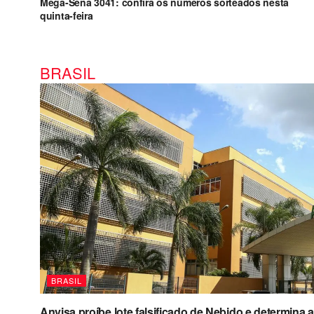
Mega-Sena 3041: confira os números sorteados nesta
quinta-feira
BRASIL
BRASIL
Anvisa proíbe lote falsificado de Nebido e determin