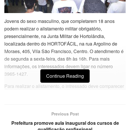
Jovens do sexo masculino, que completarem 18 anos
podem realizar o alistamento militar obrigatório,
presencialmente, na Junta Militar de Hortolândia,
localizada dentro do HORTOFÁCIL, na rua Argolino de
Moraes, 405, Vila São Francisco, Centro. O atendimento é
de segunda a sexta-feira, das 8h às 16h. Para mais
informações, os interessados devem ligar no número
3965-1427.
Continue Reading
Para realizar o alistamento, o intressado deve comparecer
ao órgão municipal com CPF, certidão de nascimento ou,
no caso de brasileiro naturalizado ou por opção, a prova
de naturalização ou certidão do termo de opção (prova
Previous Post
equivalente); comprovante de residência ou declaração
Prefeitura promove aula inaugural dos cursos de
assinada; e um documento oficial com fotografia (carteira
qualificação profissional