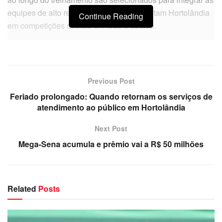
equipes de alto rendimento, que representam Hortolândia
Continue Reading
em competições oficiais em todo o estado.
Previous Post
Feriado prolongado: Quando retornam os serviços de
atendimento ao público em Hortolândia
Next Post
Mega-Sena acumula e prêmio vai a R$ 50 milhões
Related
Posts