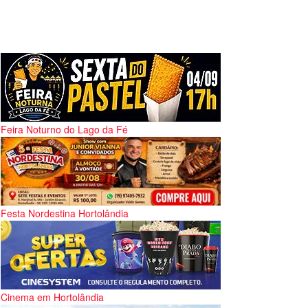
Feira Noturno do Lago da Fé
Festa Nordestina Hortolândia
Cinema em Hortolândia