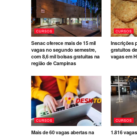
CURSOS
CURSOS
Senac oferece mais de 15 mil
Inscrições 
vagas no segundo semestre,
gratuitos d
com 8,6 mil bolsas gratuitas na
vagas em H
região de Campinas
CURSOS
CURSOS
Mais de 60 vagas abertas na
1.816 vaga