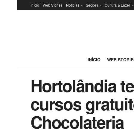
Início
Web Stories
Notícias
Seções
Cultura & Lazer
INÍCIO
WEB STORIE
Hortolândia t
cursos gratui
Chocolateria