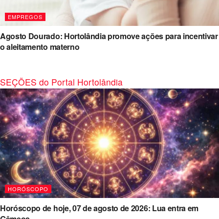
EMPREGOS
Agosto Dourado: Hortolândia promove ações para incentivar
o aleitamento materno
SEÇÕES do Portal Hortolândia
HORÓSCOPO
Horóscopo de hoje, 07 de agosto de 2026: Lua entra em
Gêmeos