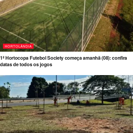
HORTOLÂNDIA
1ª Hortocopa Futebol Society começa amanhã (08): confira
datas de todos os jogos