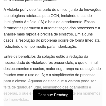
A vistoria por vídeo faz parte de um conjunto de inovações
tecnológicas adotadas pela OON, incluindo o uso de
Inteligência Artificial (IA) e bots de atendimento. Essas
ferramentas permitem a automatização dos processos e a
análise mais rápida e precisa de sinistros. Em alguns
casos, a resolução do problema ocorre de forma imediata,
reduzindo o tempo médio para indenização.
Entre os benefícios da solução estão a redução da
necessidade de vistoriadores presenciais, o que diminui
deslocamentos e custos; maior segurança na detecção de
fraudes com o uso de IA; e a simplificação do processo
para o cliente. Aguimar destaca que a vistoria pode ser
feita de qualquer lugar, eliminando deslocamentos e
esperas, o que é especialmente importante em momentos
Continue Reading
de imprevistos.