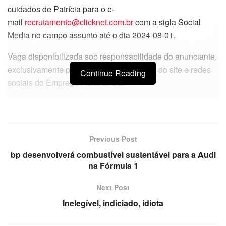
cuidados de Patrícia para o e-
mail
recrutamento@clicknet.com.br
com a sigla Social
Media no campo assunto até o dia 2024-08-01.
Vaga disponibilizada sob responsabilidade do anunciante,
exclusivamente para publicação por meio do site e redes
Continue Reading
sociais do Emprega Hortolândia.
Previous Post
bp desenvolverá combustível sustentável para a Audi
na Fórmula 1
Next Post
Inelegível, indiciado, idiota